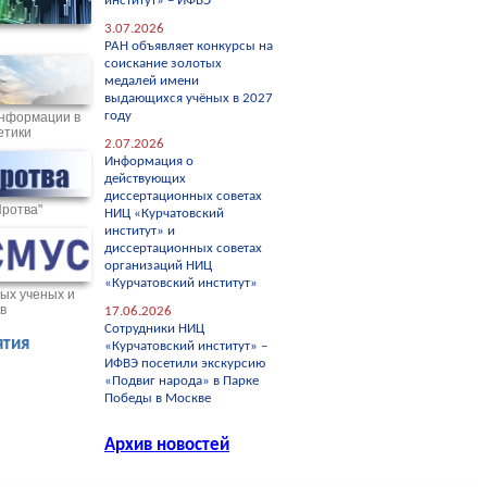
институт» – ИФВЭ
3.07.2026
РАН объявляет конкурсы на
соискание золотых
медалей имени
выдающихся учёных в 2027
году
нформации в
етики
2.07.2026
Информация о
действующих
диссертационных советах
Протва"
НИЦ «Курчатовский
институт» и
диссертационных советах
организаций НИЦ
«Курчатовский институт»
ых ученых и
в
17.06.2026
Сотрудники НИЦ
тия
«Курчатовский институт» –
ИФВЭ посетили экскурсию
«Подвиг народа» в Парке
Победы в Москве
Архив новостей