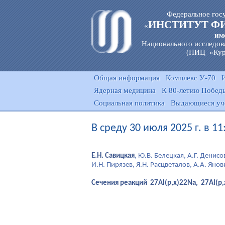
Федеральное гос
ИНСТИТУТ Ф
«
им
Национального исследов
(НИЦ «Кур
Общая информация
Комплекс У-70
Ядерная медицина
К 80-летию Победы
Социальная политика
Выдающиеся уч
В среду 30 июля 2025 г. в 1
Е.Н. Савицкая
, Ю.В. Белецкая, А.Г. Денис
И.Н. Пирязев, Я.Н. Расцветалов, А.А. Янов
Сечения реакций 27Al(р,x)22Na, 27Al(р,