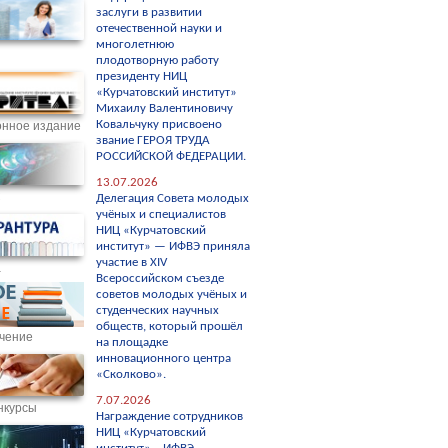
заслуги в развитии
отечественной науки и
многолетнюю
плодотворную работу
президенту НИЦ
«Курчатовский институт»
Михаилу Валентиновичу
Ковальчуку присвоено
нное издание
звание ГЕРОЯ ТРУДА
РОССИЙСКОЙ ФЕДЕРАЦИИ.
13.07.2026
С
Делегация Совета молодых
учёных и специалистов
НИЦ «Курчатовский
институт» — ИФВЭ приняла
участие в XIV
а
Всероссийском съезде
советов молодых учёных и
студенческих научных
обществ, который прошёл
чение
на площадке
инновационного центра
«Сколково».
7.07.2026
нкурсы
Награждение сотрудников
НИЦ «Курчатовский