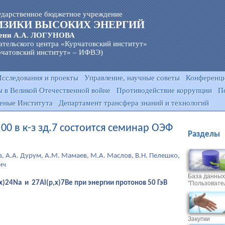
ударственное бюджетное учреждение
ИЗИКИ ВЫСОКИХ ЭНЕРГИЙ
ени А.А. ЛОГУНОВА
ательского центра «Курчатовский институт»
чатовский институт» – ИФВЭ)
Исследования и проекты
Управление, научные советы
Конференци
 в Великой Отечественной войне
Противодействие коррупции
П
еные Института
Департамент трансфера знаний и технологий
1:00 в к-з зд.7 состоится семинар ОЭФ
Разделы
ов, А.А. Дурум, А.М. Мамаев, М.А. Маслов, В.Н. Пелешко,
ич
База данных
x)24Na и 27Al(р,x)7Be при энергии протонов 50 ГэВ
"Пользовате
Закупки