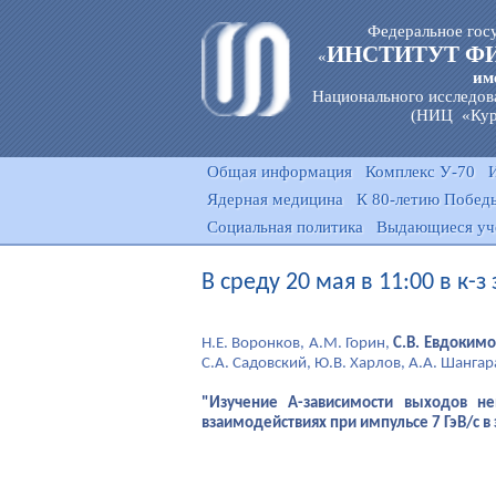
Федеральное гос
ИНСТИТУТ Ф
«
им
Национального исследов
(НИЦ «Кур
Общая информация
Комплекс У-70
Ядерная медицина
К 80-летию Победы
Социальная политика
Выдающиеся уч
В среду 20 мая в 11:00 в к-
Н.Е. Воронков, А.М. Горин,
С.В. Евдокимо
С.А. Садовский, Ю.В. Харлов, А.А. Шангар
"Изучение А-зависимости выходов н
взаимодействиях при импульсе 7 ГэВ/с 