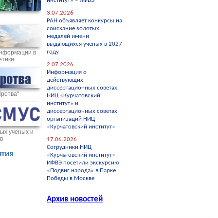
институт» – ИФВЭ
3.07.2026
РАН объявляет конкурсы на
соискание золотых
медалей имени
выдающихся учёных в 2027
году
нформации в
етики
2.07.2026
Информация о
действующих
диссертационных советах
Протва"
НИЦ «Курчатовский
институт» и
диссертационных советах
организаций НИЦ
«Курчатовский институт»
ых ученых и
в
17.06.2026
Сотрудники НИЦ
тия
«Курчатовский институт» –
ИФВЭ посетили экскурсию
«Подвиг народа» в Парке
Победы в Москве
Архив новостей