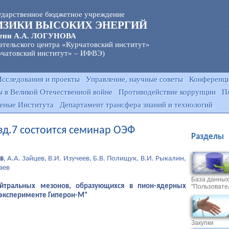
ударственное бюджетное учреждение
ИЗИКИ ВЫСОКИХ ЭНЕРГИЙ
ени А.А. ЛОГУНОВА
ательского центра «Курчатовский институт»
чатовский институт» – ИФВЭ)
Исследования и проекты
Управление, научные советы
Конференци
 в Великой Отечественной войне
Противодействие коррупции
П
еные Института
Департамент трансфера знаний и технологий
з зд.7 состоится семинар ОЭФ
Разделы
в
, А.А. Зайцев, В.И. Изучеев, Б.В. Полищук, В.И. Рыкалин,
аев
База данных
ейтральных мезонов, образующихся в пион-ядерных
"Пользовате
в эксперименте Гиперон-М"
Закупки