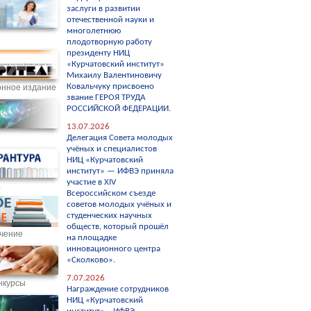
заслуги в развитии
отечественной науки и
многолетнюю
плодотворную работу
президенту НИЦ
«Курчатовский институт»
Михаилу Валентиновичу
Ковальчуку присвоено
нное издание
звание ГЕРОЯ ТРУДА
РОССИЙСКОЙ ФЕДЕРАЦИИ.
13.07.2026
С
Делегация Совета молодых
учёных и специалистов
НИЦ «Курчатовский
институт» — ИФВЭ приняла
участие в XIV
а
Всероссийском съезде
советов молодых учёных и
студенческих научных
обществ, который прошёл
чение
на площадке
инновационного центра
«Сколково».
7.07.2026
нкурсы
Награждение сотрудников
НИЦ «Курчатовский